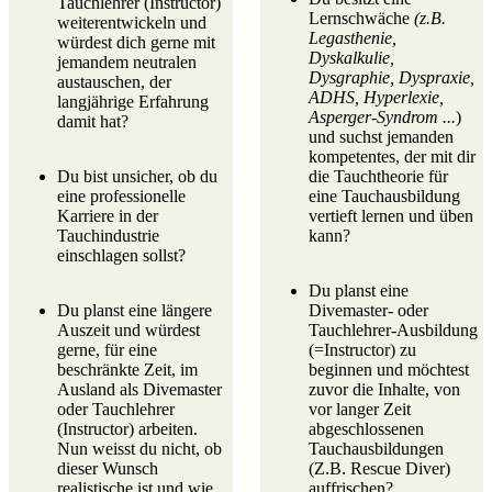
Tauchlehrer
(Instructor)
Lernschwäche
(z.B.
weiterentwickeln und
Legasthenie
,
würdest dich gerne mit
Dyskalkulie
,
jemandem neutralen
Dysgraphie
,
Dyspraxie
,
austauschen, der
ADHS
,
Hyperlexie
,
langjährige Erfahrung
Asperger-Syndrom
...
)
damit hat?
und suchst jemanden
kompetentes, der mit dir
Du bist unsicher, ob du
die Tauchtheorie für
eine professionelle
eine Tauchausbildung
Karriere in der
vertieft lernen und üben
Tauchindustrie
kann?
einschlagen sollst?
Du planst eine
Du planst eine längere
Divemaster-
oder
Auszeit und würdest
Tauchlehrer-
Ausbildung
gerne, für eine
(=Instructor) zu
beschränkte Zeit, im
beginnen und möchtest
Ausland als
Divemaster
zuvor die Inhalte, von
oder
Tauchlehrer
vor langer Zeit
(Instructor) arbeiten.
abgeschlossenen
Nun weisst du nicht, ob
Tauchausbildungen
dieser Wunsch
(Z.B.
Rescue Diver
)
realistische ist und wie
auffrischen?