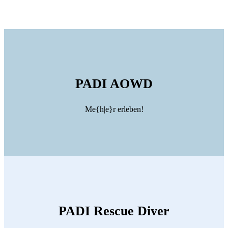
PADI AOWD
Me{h|e}r erleben!
PADI Rescue Diver