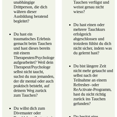
unabhängige
Tauchen verfügst und
Drittperson, die dich
weisst genau nicht
währen dieser
wieso?
Ausbildung beratend
begleitet?
Du hast einen oder
mehrere
Tauchkurs
Du hast ein
erfolgreich
traumatisches Erlebnis
abgeschlossen und
gemacht beim Tauchen
trotzdem fühlst du dich
und hast dieses bereits
nicht sicher, indem was
mit einem
du gelernt hast?
Therapeuten/Psychologe
aufgearbeitet? Weil dein
Du bist längere Zeit
Therapeut/Psychologe
nicht mehr getaucht und
selbst nicht taucht,
selbst nach der
suchst du nun jemanden,
Teilnahme an einem
der dir mental oder auch
Refresher
- oder
praktisch beisteht, auf
ReActivate
-Programm,
deinem Weg zurück
hast du nicht richtig
zum Tauchen?
zurück ins Tauchen
gefunden?
Du willst dich zum
Divemaster
oder
Du besitzt eine