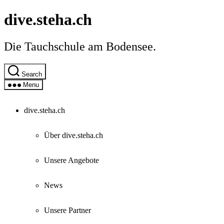
Skip
dive.steha.ch
to
the
content
Die Tauchschule am Bodensee.
Search
Menu
dive.steha.ch
Über dive.steha.ch
Unsere Angebote
News
Unsere Partner