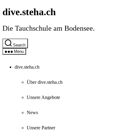
Skip
dive.steha.ch
to
the
content
Die Tauchschule am Bodensee.
Search
Menu
dive.steha.ch
Über dive.steha.ch
Unsere Angebote
News
Unsere Partner