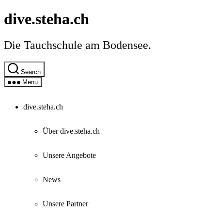
Skip
dive.steha.ch
to
the
content
Die Tauchschule am Bodensee.
Search
Menu
dive.steha.ch
Über dive.steha.ch
Unsere Angebote
News
Unsere Partner