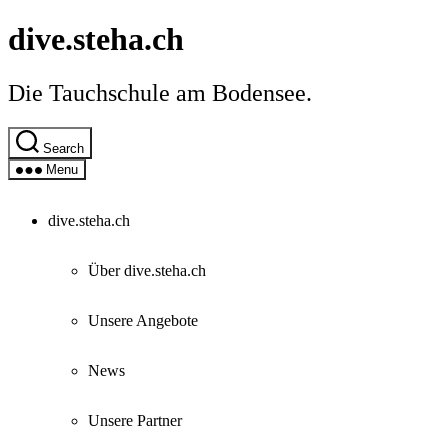
Skip
dive.steha.ch
to
the
content
Die Tauchschule am Bodensee.
Search
Menu
dive.steha.ch
Über dive.steha.ch
Unsere Angebote
News
Unsere Partner