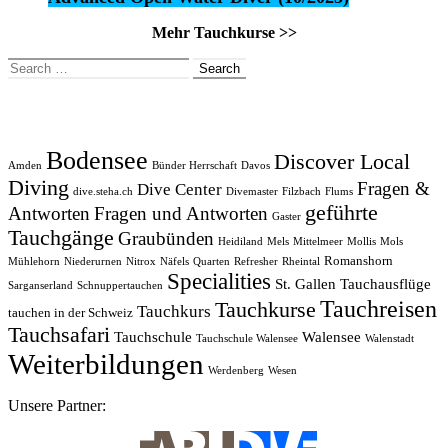
Mehr Tauchkurse >>
Search
for:
Bodensee
Discover Local
Amden
Bünder Herrschaft
Davos
Diving
Fragen &
Dive Center
dive.steha.ch
Divemaster
Filzbach
Flums
geführte
Antworten
Fragen und Antworten
Gaster
Tauchgänge
Graubünden
Heidiland
Mels
Mittelmeer
Mollis
Mols
Romanshorn
Mühlehorn
Niederurnen
Nitrox
Näfels
Quarten
Refresher
Rheintal
Specialities
St. Gallen
Tauchausflüge
Sarganserland
Schnuppertauchen
Tauchreisen
Tauchkurse
Tauchkurs
tauchen in der Schweiz
Tauchsafari
Tauchschule
Walensee
Tauchschule Walensee
Walenstadt
Weiterbildungen
Werdenberg
Wesen
Unsere Partner: