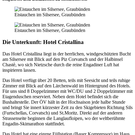
Eistauchen im Silsersee, Graubünden
Eistauchen im Silsersee, Graubünden
Die Unterkunft:
Hotel Cristallina
Das Hotel Cristallina liegt in der herrlichen, windgeschützten Bucht
am Silsersee mit Blick auf den Piz Corvatsch und der Halbinsel
Chastè, wo sich Nietzsche durch die reine Engadiner Luft hat
inspirieren lassen.
Das Hotel verfügt über 20 Betten, teils mit Seesicht und teils ruhige
Zimmer mit Blick auf den Lärchenwald im Hintergrund des Hotels.
Für uns sind 8 Doppelzimmer mit WC/DU und 2 Doppelzimmer mit
Etagenduschen reserviert. Neben dem Hotel befindet sich die
Bushaltestelle. Der ÖV hält in der Hochsaison jede halbe Stunde
und bringt Sie innert kürzester Zeit zu den Skigebieten Richtung Sils
(Furtschellas, Corvatsch) und St.Moritz. Direkt auf der anderen
Strassenseite beginnen die Langlaufloipen, wo der weltberühmte
Engadin-Skimarathon stattfindet.
Das Hotel hat eine eigene Füllstation (Bauer Kompressor) im Haus.