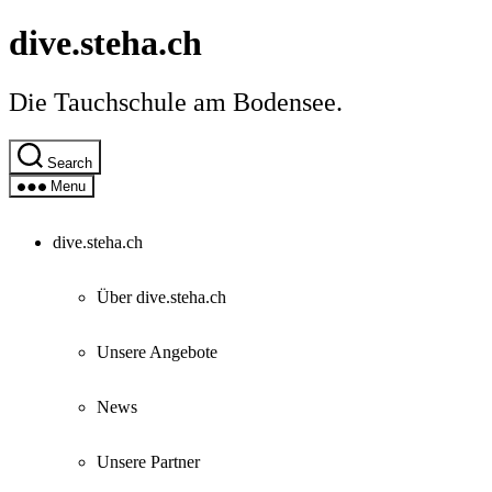
Skip
dive.steha.ch
to
the
content
Die Tauchschule am Bodensee.
Search
Menu
dive.steha.ch
Über dive.steha.ch
Unsere Angebote
News
Unsere Partner