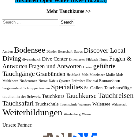
Advanced Open Water Diver (10/2025)
Mehr Tauchkurse >>
Search
for:
Bodensee
Discover Local
Amden
Bünder Herrschaft
Davos
Diving
Fragen &
Dive Center
dive.steha.ch
Divemaster
Filzbach
Flums
geführte
Antworten
Fragen und Antworten
Gaster
Tauchgänge
Graubünden
Heidiland
Mels
Mittelmeer
Mollis
Mols
Romanshorn
Mühlehorn
Niederurnen
Nitrox
Näfels
Quarten
Refresher
Rheintal
Specialities
St. Gallen
Tauchausflüge
Sarganserland
Schnuppertauchen
Tauchreisen
Tauchkurse
Tauchkurs
tauchen in der Schweiz
Tauchsafari
Tauchschule
Walensee
Tauchschule Walensee
Walenstadt
Weiterbildungen
Werdenberg
Wesen
Unsere Partner: