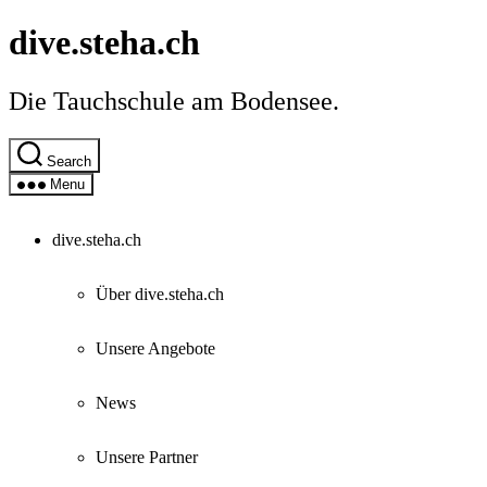
Skip
dive.steha.ch
to
the
content
Die Tauchschule am Bodensee.
Search
Menu
dive.steha.ch
Über dive.steha.ch
Unsere Angebote
News
Unsere Partner