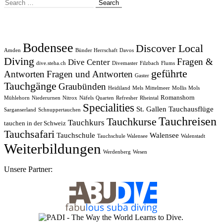
Search
for:
Bodensee
Discover Local
Amden
Bünder Herrschaft
Davos
Diving
Fragen &
Dive Center
dive.steha.ch
Divemaster
Filzbach
Flums
geführte
Antworten
Fragen und Antworten
Gaster
Tauchgänge
Graubünden
Heidiland
Mels
Mittelmeer
Mollis
Mols
Romanshorn
Mühlehorn
Niederurnen
Nitrox
Näfels
Quarten
Refresher
Rheintal
Specialities
St. Gallen
Tauchausflüge
Sarganserland
Schnuppertauchen
Tauchreisen
Tauchkurse
Tauchkurs
tauchen in der Schweiz
Tauchsafari
Tauchschule
Walensee
Tauchschule Walensee
Walenstadt
Weiterbildungen
Werdenberg
Wesen
Unsere Partner: