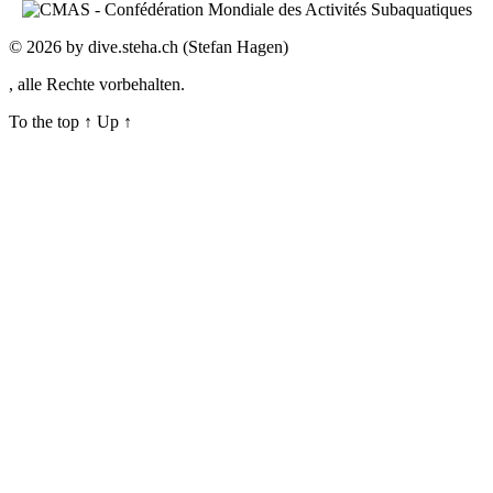
© 2026
by dive.steha.ch (Stefan Hagen)
, alle Rechte vorbehalten.
To the top
↑
Up
↑