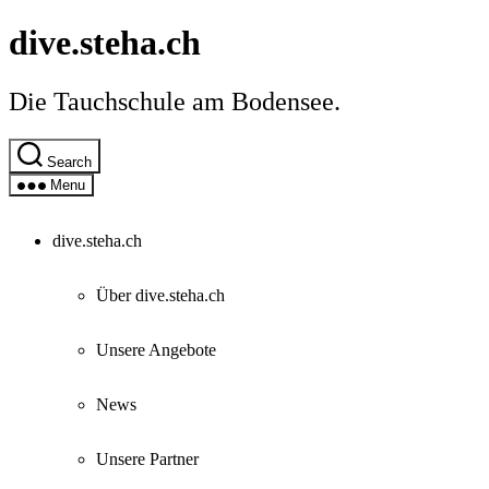
Skip
dive.steha.ch
to
the
content
Die Tauchschule am Bodensee.
Search
Menu
dive.steha.ch
Über dive.steha.ch
Unsere Angebote
News
Unsere Partner