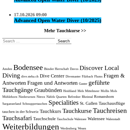
17.10.2026 09:00
Advanced Open Water Diver (10/2025)
Mehr Tauchkurse >>
Search
for:
Bodensee
Discover Local
Amden
Bünder Herrschaft
Davos
Diving
Fragen &
Dive Center
dive.steha.ch
Divemaster
Filzbach
Flums
geführte
Antworten
Fragen und Antworten
Gaster
Tauchgänge
Graubünden
Heidiland
Mels
Mittelmeer
Mollis
Mols
Romanshorn
Mühlehorn
Niederurnen
Nitrox
Näfels
Quarten
Refresher
Rheintal
Specialities
St. Gallen
Tauchausflüge
Sarganserland
Schnuppertauchen
Tauchreisen
Tauchkurse
Tauchkurs
tauchen in der Schweiz
Tauchsafari
Tauchschule
Walensee
Tauchschule Walensee
Walenstadt
Weiterbildungen
Werdenberg
Wesen