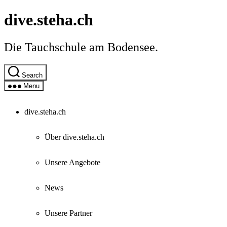
Skip
dive.steha.ch
to
the
content
Die Tauchschule am Bodensee.
Search
Menu
dive.steha.ch
Über dive.steha.ch
Unsere Angebote
News
Unsere Partner