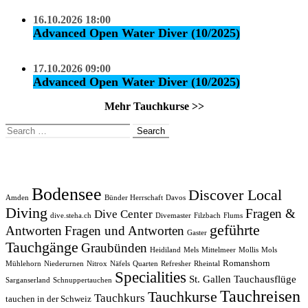
16.10.2026 18:00
Advanced Open Water Diver (10/2025)
17.10.2026 09:00
Advanced Open Water Diver (10/2025)
Mehr Tauchkurse >>
Search
for:
Bodensee
Discover Local
Amden
Bünder Herrschaft
Davos
Diving
Fragen &
Dive Center
dive.steha.ch
Divemaster
Filzbach
Flums
geführte
Antworten
Fragen und Antworten
Gaster
Tauchgänge
Graubünden
Heidiland
Mels
Mittelmeer
Mollis
Mols
Romanshorn
Mühlehorn
Niederurnen
Nitrox
Näfels
Quarten
Refresher
Rheintal
Specialities
St. Gallen
Tauchausflüge
Sarganserland
Schnuppertauchen
Tauchreisen
Tauchkurse
Tauchkurs
tauchen in der Schweiz