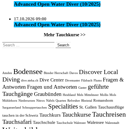
Advanced Open Water Diver (10/2025)
17.10.2026 09:00
Advanced Open Water Diver (10/2025)
Mehr Tauchkurse >>
Search
for:
Bodensee
Discover Local
Amden
Bünder Herrschaft
Davos
Diving
Fragen &
Dive Center
dive.steha.ch
Divemaster
Filzbach
Flums
geführte
Antworten
Fragen und Antworten
Gaster
Tauchgänge
Graubünden
Heidiland
Mels
Mittelmeer
Mollis
Mols
Romanshorn
Mühlehorn
Niederurnen
Nitrox
Näfels
Quarten
Refresher
Rheintal
Specialities
St. Gallen
Tauchausflüge
Sarganserland
Schnuppertauchen
Tauchreisen
Tauchkurse
Tauchkurs
tauchen in der Schweiz
Tauchsafari
Tauchschule
Walensee
Tauchschule Walensee
Walenstadt