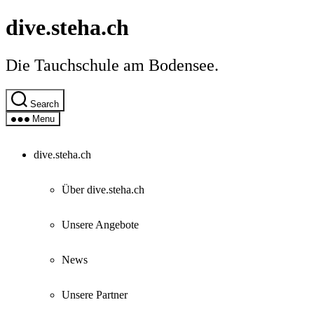
Skip
dive.steha.ch
to
the
content
Die Tauchschule am Bodensee.
Search
Menu
dive.steha.ch
Über dive.steha.ch
Unsere Angebote
News
Unsere Partner