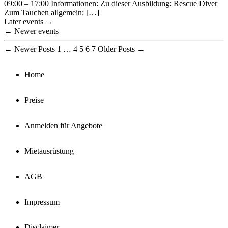
09:00 – 17:00 Informationen: Zu dieser Ausbildung: Rescue Diver
Zum Tauchen allgemein: […]
Later events
→
←
Newer events
Posts
←
Newer
Posts
1
…
4
5
6
7
Older
Posts
→
pagination
Home
Preise
Anmelden für Angebote
Mietausrüstung
AGB
Impressum
Disclaimer