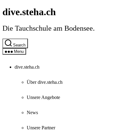
Skip
dive.steha.ch
to
the
content
Die Tauchschule am Bodensee.
Search
Menu
dive.steha.ch
Über dive.steha.ch
Unsere Angebote
News
Unsere Partner