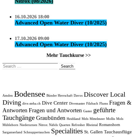
Nitrox (08/2026)
16.10.2026 18:00
Advanced Open Water Diver (10/2025)
17.10.2026 09:00
Advanced Open Water Diver (10/2025)
Mehr Tauchkurse >>
Search
for:
Bodensee
Discover Local
Amden
Bünder Herrschaft
Davos
Diving
Fragen &
Dive Center
dive.steha.ch
Divemaster
Filzbach
Flums
geführte
Antworten
Fragen und Antworten
Gaster
Tauchgänge
Graubünden
Heidiland
Mels
Mittelmeer
Mollis
Mols
Romanshorn
Mühlehorn
Niederurnen
Nitrox
Näfels
Quarten
Refresher
Rheintal
Specialities
St. Gallen
Tauchausflüge
Sarganserland
Schnuppertauchen