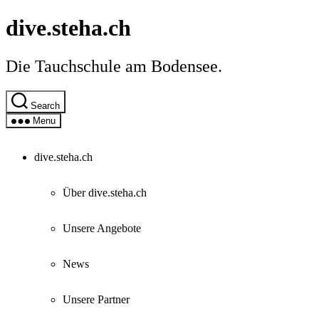
Skip
dive.steha.ch
to
the
content
Die Tauchschule am Bodensee.
Search
Menu
dive.steha.ch
Über dive.steha.ch
Unsere Angebote
News
Unsere Partner