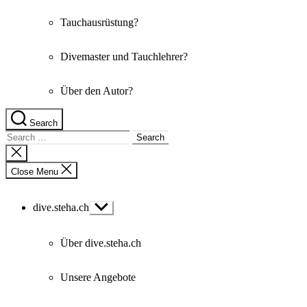
Tauchausrüstung?
Divemaster und Tauchlehrer?
Über den Autor?
Search
Search
for:
Close
search
Close Menu
dive.steha.ch
Show
sub
menu
Über dive.steha.ch
Unsere Angebote