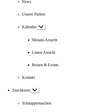
News
Unsere Partner
Kalender
Show
sub
menu
Monats-Ansicht
Listen-Ansicht
Reisen & Events
Kontakt
Tauchkurse
Show
sub
menu
Schnuppertauchen