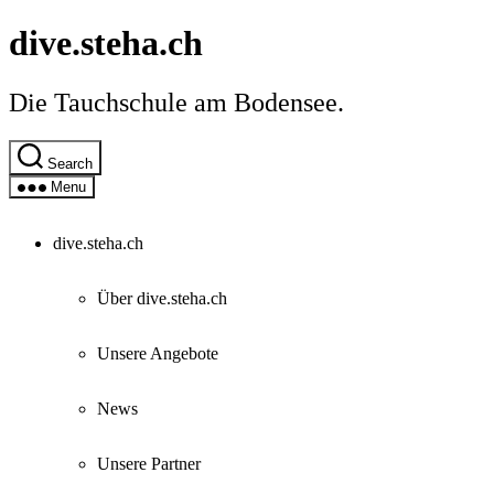
Skip
dive.steha.ch
to
the
content
Die Tauchschule am Bodensee.
Search
Menu
dive.steha.ch
Über dive.steha.ch
Unsere Angebote
News
Unsere Partner