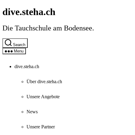
Skip
dive.steha.ch
to
the
content
Die Tauchschule am Bodensee.
Search
Menu
dive.steha.ch
Über dive.steha.ch
Unsere Angebote
News
Unsere Partner