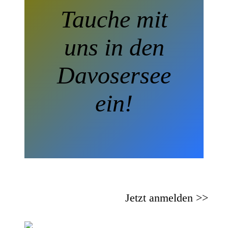
Tauche mit
uns in den
Davosersee
ein!
Jetzt anmelden >>