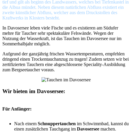
tief und gilt als beginn des Landwassers, welches bei Tiefenkastel in
die Albua mündet. Neben diesem natürlichen Abfluss existiert ein
zweite künstlicher Abfluss, welcher aus dem Druckstollen des
Kraftwerks in Klosters besteht.
In Davosersee leben viele Fische und es existieren am Südufer
mehre für Taucher sehr spektakuläre Felswände. Wegen der
Nutzung der Wasserkraft, ist das Tauchen im Davosersee nur im
Sommerhalbjahr möglich.
Aufgrund der ganzjährig frischen Wassertemperaturen, empfehlen
dringend einen
Trockentauchanzug
zu tragen! Zudem setzen wir bei
zertifizierten Tauchern eine abgeschlossene Speciality-Ausbildung
zum Bergseetaucher voraus.
Wir bieten im
Davosersee
:
Für Anfänger:
Nach einem
Schnuppertauchen
im Schwimmbad, kannst du
einen zusätzlichen Tauchgang im
Davosersee
machen.