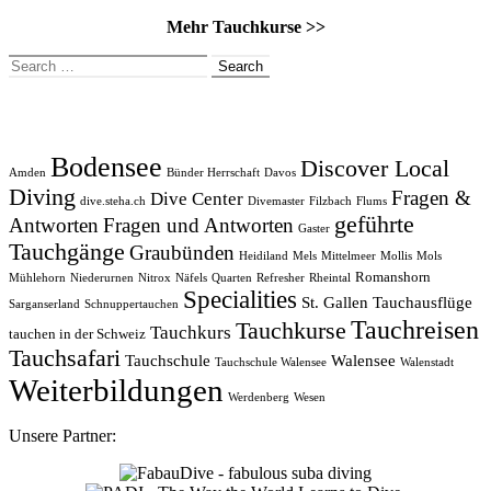
Mehr Tauchkurse >>
Search
for:
Bodensee
Discover Local
Amden
Bünder Herrschaft
Davos
Diving
Fragen &
Dive Center
dive.steha.ch
Divemaster
Filzbach
Flums
geführte
Antworten
Fragen und Antworten
Gaster
Tauchgänge
Graubünden
Heidiland
Mels
Mittelmeer
Mollis
Mols
Romanshorn
Mühlehorn
Niederurnen
Nitrox
Näfels
Quarten
Refresher
Rheintal
Specialities
St. Gallen
Tauchausflüge
Sarganserland
Schnuppertauchen
Tauchreisen
Tauchkurse
Tauchkurs
tauchen in der Schweiz
Tauchsafari
Tauchschule
Walensee
Tauchschule Walensee
Walenstadt
Weiterbildungen
Werdenberg
Wesen
Unsere Partner: