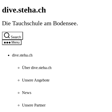
Skip
dive.steha.ch
to
the
content
Die Tauchschule am Bodensee.
Search
Menu
dive.steha.ch
Über dive.steha.ch
Unsere Angebote
News
Unsere Partner