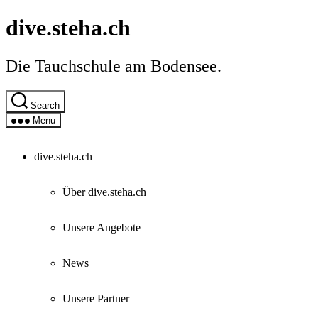
Skip
dive.steha.ch
to
the
content
Die Tauchschule am Bodensee.
Search
Menu
dive.steha.ch
Über dive.steha.ch
Unsere Angebote
News
Unsere Partner