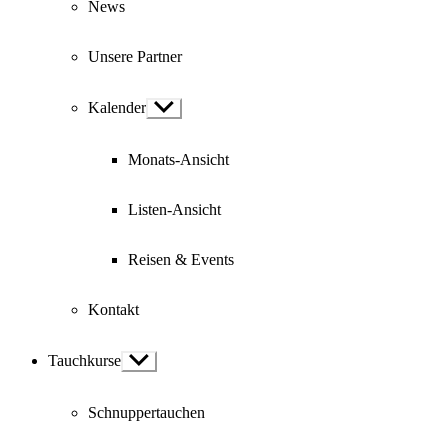
News
Unsere Partner
Kalender
Show
sub
menu
Monats-Ansicht
Listen-Ansicht
Reisen & Events
Kontakt
Tauchkurse
Show
sub
menu
Schnuppertauchen