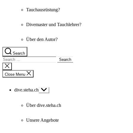
Tauchausrüstung?
Divemaster und Tauchlehrer?
Über den Autor?
Search
Search
for:
Close
search
Close Menu
dive.steha.ch
Show
sub
menu
Über dive.steha.ch
Unsere Angebote