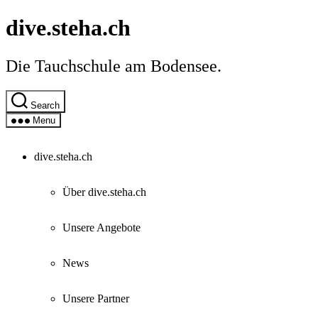
Skip
dive.steha.ch
to
the
content
Die Tauchschule am Bodensee.
Search
Menu
dive.steha.ch
Über dive.steha.ch
Unsere Angebote
News
Unsere Partner